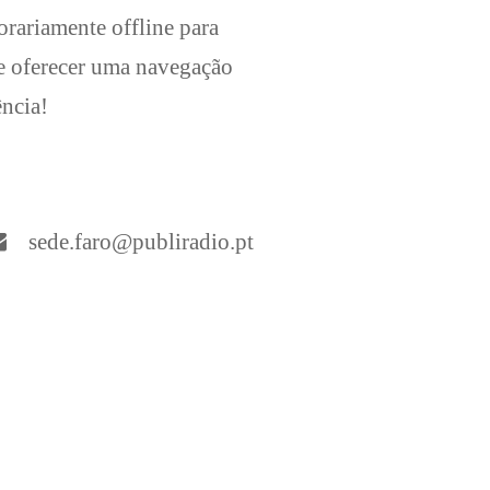
orariamente offline para
he oferecer uma navegação
ência!
sede.faro@publiradio.pt