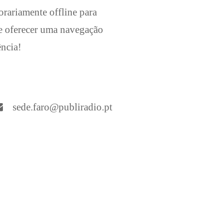
orariamente offline para
he oferecer uma navegação
ência!
sede.faro@publiradio.pt