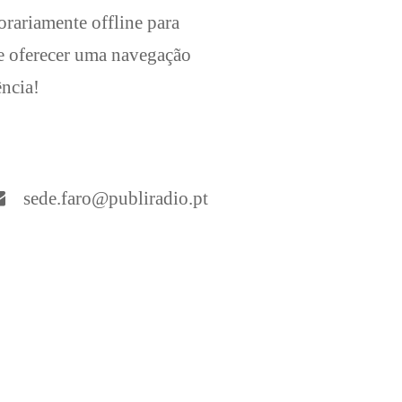
orariamente offline para
he oferecer uma navegação
ência!
sede.faro@publiradio.pt